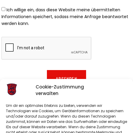
Ich willige ein, dass diese Website meine übermittelten
Informationen speichert, sodass meine Anfrage beantwortet
werden kann.
ABSENDEN
Cookie-Zustimmung
verwalten
E-Mail:
info@tv-irsee.de
Um dir ein optimales Erlebnis zu bieten, verwenden wir
Technologien wie Cookies, um Geräteinformationen zu speichern
und/oder darauf zuzugreifen. Wenn du diesen Technologien
Sportplatz:
Eggenthaler Str. Irsee
zustimmst, können wir Daten wie das Surfverhalten oder eindeutige
IDs auf dieser Website verarbeiten. Wenn du deine Zustimmung
Turnhalle:
Von-Bannwarth-Straße 6 Irsee
nicht erteilst oder zurückziehst, können bestimmte Merkmale und