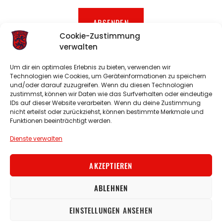
ABSENDEN
Cookie-Zustimmung
verwalten
E-Mail:
info@tv-irsee.de
Um dir ein optimales Erlebnis zu bieten, verwenden wir
Technologien wie Cookies, um Geräteinformationen zu speichern
und/oder darauf zuzugreifen. Wenn du diesen Technologien
Sportplatz:
Eggenthaler Str. Irsee
zustimmst, können wir Daten wie das Surfverhalten oder eindeutige
IDs auf dieser Website verarbeiten. Wenn du deine Zustimmung
Turnhalle:
Von-Bannwarth-Straße 6 Irsee
nicht erteilst oder zurückziehst, können bestimmte Merkmale und
Funktionen beeinträchtigt werden.
Dienste verwalten
TVI Nextcloud
Hallenbelegungsplan
AKZEPTIEREN
Impressum
Fußball
Korbball
ABLEHNEN
Datenschutz
© 2026 TV Irsee
Cookie-Richtlinie
EINSTELLUNGEN ANSEHEN
Downloads