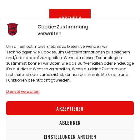
ABSENDEN
Cookie-Zustimmung
verwalten
E-Mail:
info@tv-irsee.de
Um dir ein optimales Erlebnis zu bieten, verwenden wir
Technologien wie Cookies, um Geräteinformationen zu speichern
und/oder darauf zuzugreifen. Wenn du diesen Technologien
Sportplatz:
Eggenthaler Str. Irsee
zustimmst, können wir Daten wie das Surfverhalten oder eindeutige
IDs auf dieser Website verarbeiten. Wenn du deine Zustimmung
Turnhalle:
Von-Bannwarth-Straße 6 Irsee
nicht erteilst oder zurückziehst, können bestimmte Merkmale und
Funktionen beeinträchtigt werden.
Dienste verwalten
TVI Nextcloud
Hallenbelegungsplan
AKZEPTIEREN
Impressum
Fußball
Korbball
ABLEHNEN
Datenschutz
© 2026 TV Irsee
Cookie-Richtlinie
EINSTELLUNGEN ANSEHEN